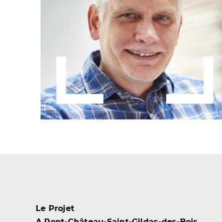
Faites connaître le
Projet
Nous contacter
Le Projet
A
Pont-Château-Saint-Gildas-des-Bois